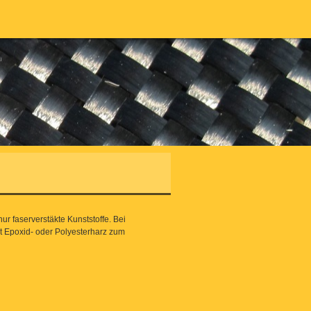
nur faserverstäkte Kunststoffe. Bei
t Epoxid- oder Polyesterharz zum