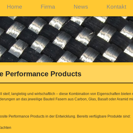
Home
Firma
News
Kontakt
e Performance Products
ll steif, langlebig und wirtschaftlich – diese Kombination von Eigenschaften bieten 
erungen an das jeweilige Bauteil Fasern aus Carbon, Glas, Basalt oder Aramid mi
site Performance Products in der Entwicklung. Bereits verfügbare Produkte sind:
Yachten