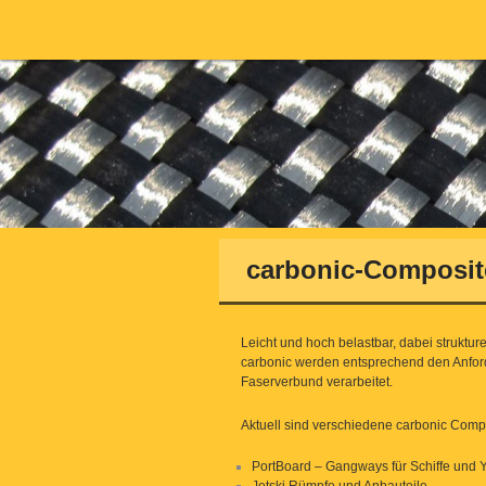
carbonic-Composit
Leicht und hoch belastbar, dabei strukture
carbonic werden entsprechend den Anford
Faserverbund verarbeitet.
Aktuell sind verschiedene carbonic Compo
PortBoard – Gangways für Schiffe und 