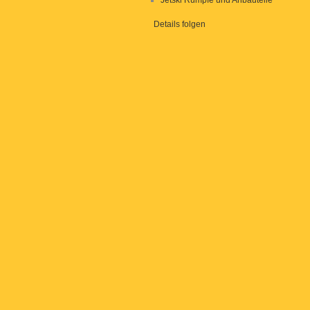
Jetski Rümpfe und Anbauteile
Details folgen